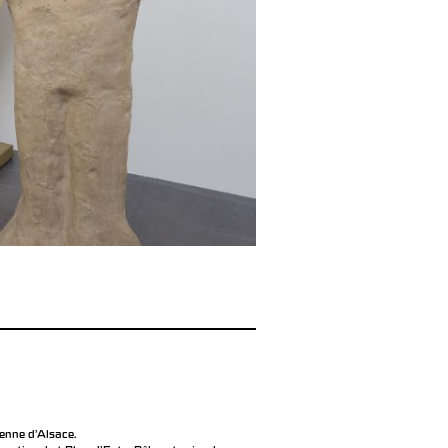
éenne d’Alsace.