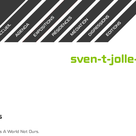
DIGRESSIONS
EXPOSITIONS
RÉSIDENCES
MÉDIATION
EDITIONS
AGENDA
CCUEIL
sven-t-joll
s
ns
A World Not Ours
.