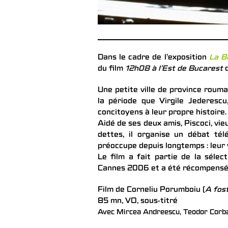
Dans le cadre de l’exposition
La B
du film
12h08 à l’Est de Bucarest
d
Une petite ville de province rouma
la période que Virgile Jederescu,
concitoyens à leur propre histoire.
Aidé de ses deux amis, Piscoci, vie
dettes, il organise un débat tél
préoccupe depuis longtemps : leur vi
Le film a fait partie de la sélect
Cannes 2006 et a été récompensé 
Film de Corneliu Porumboiu (
A fost
85 mn, VO, sous-titré
Avec Mircea Andreescu, Teodor Corba