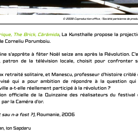
© 2008 Coproduction office / Société parisienne de produ
rique, The Brick,
Cărămida
, La Kunsthalle propose la project
e Corneliu Porumboiu.
ine s’apprête à fêter Noël seize ans après la Révolution. C’
 patron de la télévision locale, choisit pour confronter 
ux retraité solitaire, et Manescu, professeur d’histoire criblé
évisé qui a pour ambition de répondre à la question qui 
lle a-t-elle réellement participé à la révolution ?
ion officielle de la Quinzaine des réalisateurs du festival
par la Caméra d’or.
 sau n-a fost ?),
Roumanie, 2006
n, Ion Sapdaru