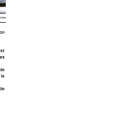
ction
ion
est
ses
 de
le
 de