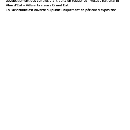
développement des centres d'art, Arts en résidence - Réseau national et
Plan d’Est – Pôle arts visuels Grand Est.
La Kunsthalle est ouverte au public uniquement en période d'exposition.