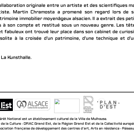
llaboration originale entre un artiste et des scientifiques m
artiste. Martin Chramosta a promené son regard lors de s
rimoine immobilier moyenâgeux alsacien. Il a extrait des pet
is à son compte et restitué sous un nouveau genre. Les têt
t fabuleux ont trouvé leur place dans son cabinet de curios
nsolite à la croisée d’un patrimoine, d’une technique et d’
 La Kunsthalle.
rêt National est un établissement culturel de la Ville de Mulhouse.
 de la Culture - DRAC Grand Est, de la Région Grand Est et de la Collectivité europ
ociation française de développement des centres d'art, Arts en résidence - Réseau n