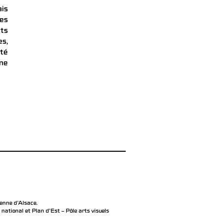
ais
es
its
es,
ité
une
éenne d’Alsace.
ational et Plan d’Est – Pôle arts visuels