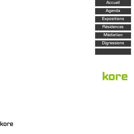
Aller au
Accueil
contenu
principal
Agenda
Expositions
Résidences
Médiation
Digressions
kore
kore