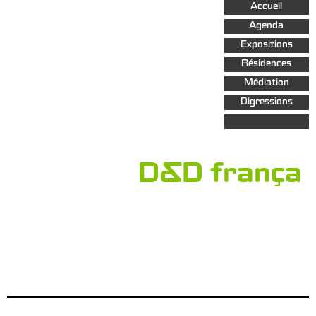
Aller au
Accueil
contenu
principal
Agenda
Expositions
Résidences
Médiation
Digressions
D&D frança