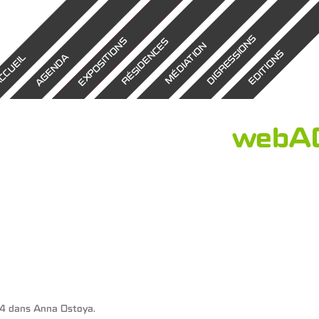
DIGRESSIONS
EXPOSITIONS
RÉSIDENCES
MÉDIATION
EDITIONS
AGENDA
CCUEIL
webAO
24
dans
Anna Ostoya
.