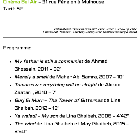
Cinéma Bel Air
– 31 rue Fénelon à Mulhouse
Tarif: 5€
Rabih Mroué, "The Fall of a Hair", 2012 - Part 3 - Blow up, 2012
Photo: Olaf Pascheit - Courtesy Gallery Sfeir-Semler, Hamburg & Beirut
Programme:
My father is still a communist
de Ahmad
Ghossein, 2011 – 32’
Merely a smell
de Maher Abi Samra, 2007 – 10’
Tomorrow everything will be alright
de Akram
Zaatari , 2010 – 7’
Burj El Murr
–
The Tower of Bitternes
de Lina
Ghaibeh, 2012 – 12’
Ya
waladi – My son
de Lina Ghaibeh, 2006 – 4’42’’
The wind
de Lina Ghaibeh et May Ghaibeh, 2015 –
3’50’’