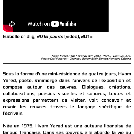
Isabelle cridlig,
2016 points
(vidéo), 2015
Rabih Mroué, "The Fall of a Hair", 2012 - Part 3 - Blow up, 2012
Photo: Olaf Pascheit - Courtesy Gallery Sfeir-Semler, Hamburg & Beirut
Sous la forme d’une mini-résidence de quatre jours, Hyam
Yared, poète, s’immerge dans l’univers de l’exposition et
compose autour des œuvres. Dialogues, créations,
collaborations, poésies visuelles et sonores, textes et
expressions permettent de visiter, voir, concevoir et
revoir les œuvres travers le langage spécifique de
l’écrivain.
Née en 1975, Hyam Yared est une auteure libanaise de
langue française. Dans ses œuvres, elle aborde la vie au