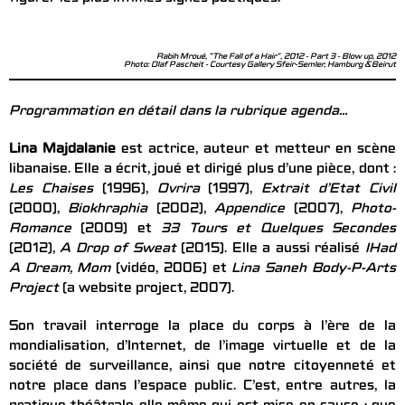
Rabih Mroué, "The Fall of a Hair", 2012 - Part 3 - Blow up, 2012
Photo: Olaf Pascheit - Courtesy Gallery Sfeir-Semler, Hamburg & Beirut
Programmation en détail dans la rubrique agenda…
Lina Majdalanie
est actrice, auteur et metteur en scène
libanaise. Elle a écrit, joué et dirigé plus d’une pièce, dont :
Les Chaises
(1996),
Ovrira
(1997),
Extrait d’Etat Civil
(2000),
Biokhraphia
(2002),
Appendice
(2007),
Photo-
Romance
(2009) et
33 Tours et Quelques Secondes
(2012),
A Drop of Sweat
(2015). Elle a aussi réalisé
IHad
A Dream, Mom
(vidéo, 2006) et
Lina Saneh Body-P-Arts
Project
(a website project, 2007).
Son travail interroge la place du corps à l’ère de la
mondialisation, d’Internet, de l’image virtuelle et de la
société de surveillance, ainsi que notre citoyenneté et
notre place dans l’espace public. C’est, entre autres, la