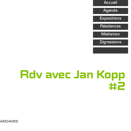
Aller au
Accueil
contenu
principal
Agenda
Expositions
Résidences
Médiation
Digressions
Rdv avec Jan Kopp
#2
ARCHIVES