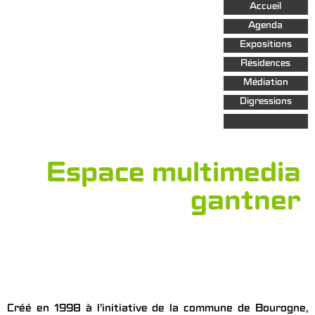
Aller au
Accueil
contenu
principal
Agenda
Expositions
Résidences
Médiation
Digressions
Espace multimedia
gantner
Créé en 1998 à l’initiative de la commune de Bourogne,