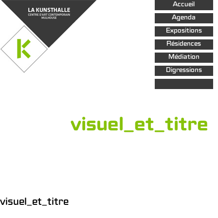
Aller au
Accueil
contenu
principal
Agenda
Expositions
Résidences
Médiation
Digressions
visuel_et_titre
visuel_et_titre