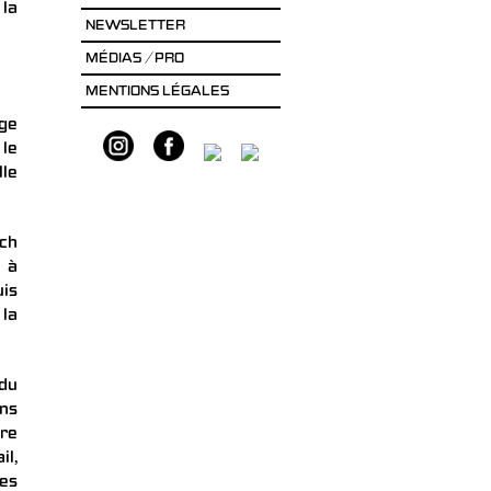
 la
NEWSLETTER
MÉDIAS / PRO
MENTIONS LÉGALES
ège
 le
lle
ich
t à
uis
 la
 du
ons
ire
il,
Les