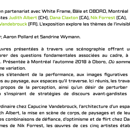
en partenariat avec White Frame, Bâle et OBORO, Montréal
istes
Judith Albert
(CH),
Dana Claxton
(CA),
Nik Forrest
(CA),
 Vandebrouck
(FR). L’exposition explore les thèmes de l’invisibl
r, Aaron Pollard et Sandrine Wymann.
res présentées à travers une scénographie offrant u
orer des questions fondamentales associées au cadre, à 
mée. Présentée à Montréal l’automne 2018 à Oboro,
Où somme
e variation.
es s’étendent de la performance, aux images figuratives 
s au paysage, aux espaces qu’il traverse. Ici réunis, les trav
propos de la perception, ainsi qu’un désir de perturber 
en s’inspirant de stratégies de discours avant-gardistes
l’ordinaire chez Capucine Vandebrouck, l’architecture d’un esp
th Albert, la mise en scène de corps, de paysages et de le
les combinaisons de défiance, d’optimisme et de flirt chez D
mes de Nik Forrest, les œuvres de ces cinq artistes étab