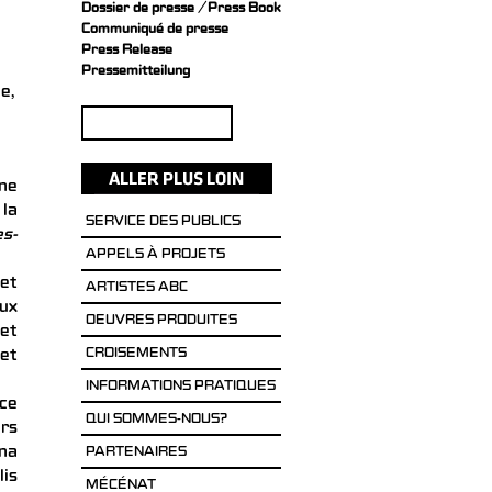
Dossier de presse / Press Book
Communiqué de presse
Press Release
Pressemitteilung
e,
Rechercher :
ne
la
SERVICE DES PUBLICS
s-
APPELS À PROJETS
et
ARTISTES ABC
aux
OEUVRES PRODUITES
et
CROISEMENTS
 et
INFORMATIONS PRATIQUES
ace
QUI SOMMES-NOUS?
urs
ana
PARTENAIRES
lis
MÉCÉNAT