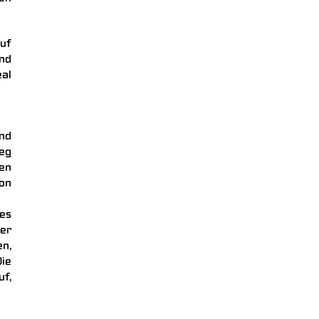
uf
nd
al
nd
eg
en
on
nes
er
n,
ie
uf,