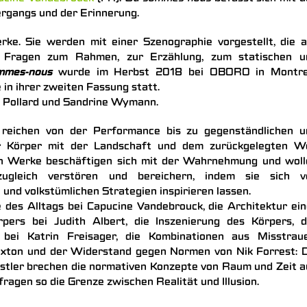
rgangs und der Erinnerung.
e. Sie werden mit einer Szenographie vorgestellt, die a
he Fragen zum Rahmen, zur Erzählung, zum statischen u
mmes-nous
wurde im Herbst 2018 bei OBORO in Montre
 in ihrer zweiten Fassung statt.
n Pollard und Sandrine Wymann.
r reichen von der Performance bis zu gegenständlichen u
er Körper mit der Landschaft und dem zurückgelegten W
ten Werke beschäftigen sich mit der Wahrnehmung und woll
zugleich verstören und bereichern, indem sie sich v
 und volkstümlichen Strategien inspirieren lassen.
 des Alltags bei Capucine Vandebrouck, die Architektur ei
ers bei Judith Albert, die Inszenierung des Körpers, d
bei Katrin Freisager, die Kombinationen aus Misstraue
axton und der Widerstand gegen Normen von Nik Forrest: D
stler brechen die normativen Konzepte von Raum und Zeit a
fragen so die Grenze zwischen Realität und Illusion.