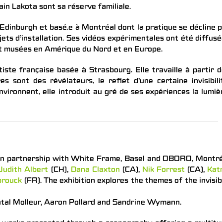
n Lakota sont sa réserve familiale.
 Edinburgh et basé.e à Montréal dont la pratique se décline 
rojets d’installation. Ses vidéos expérimentales ont été diffus
 et musées en Amérique du Nord et en Europe.
iste française basée à Strasbourg. Elle travaille à partir 
s sont des révélateurs, le reflet d’une certaine invisibili
nvironnent, elle introduit au gré de ses expériences la lumiè
in partnership with White Frame, Basel and OBORO, Montré
Judith Albert
(CH),
Dana Claxton
(CA),
Nik Forrest
(CA),
Kat
brouck
(FR). The exhibition explores the themes of the invisib
ntal Molleur, Aaron Pollard and Sandrine Wymann.