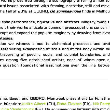
works presented through a scenography offering a multitu
al issues associated with framing, narrative, still and mov
 the fall of 2018 at OBORO,
Où sommes-nous
finds in Mulho
s span performance, figurative and abstract imagery, tying 
her, their works articulate common preoccupations concern
isrupt and expand the popular imaginary by drawing from ava
ategies.
ition we witness a nod to alchemical processes and prot
estabilizing examination of scale and of the body within bu
raversing of psychic, social and colonial boundaries, an
res among five established artists, each of whom open a
to question foundational assumptions over the line betwe
me, Basel, und OBORO, Montreal, präsentiert La Kunsthal
n Künstlern
Judith Albert
(CH),
Dana Claxton
(CA),
Nik Forr
ucine Vandebrouck
(FR).
Où sommes-nous
befasst sich mit 