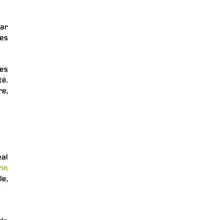
par
ées
des
té.
re,
al
rin
le,