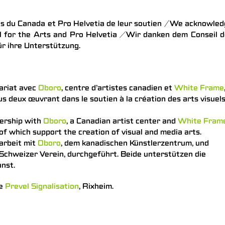
ts du Canada et Pro Helvetia de leur soutien / We acknowle
l for the Arts and Pro Helvetia
/
Wir danken dem Conseil d
ür ihre Unterstützung.
nariat avec
Oboro
, centre d’artistes canadien et
White Frame
s deux œuvrant dans le soutien à la création des arts visuel
nership with
Oboro
, a Canadian artist center and
White Fram
of which support the creation of visual and media arts.
arbeit mit
Oboro
, dem kanadischen Künstlerzentrum, und
Schweizer Verein, durchgeführt. Beide unterstützen die
nst.
de
Prevel Signalisation
, Rixheim.