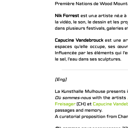
Première Nations de Wood Mountai
Nik Forrest
est un.e artiste né.e à
la vidéo, le son, le dessin et les p
dans plusieurs festivals, galeries
Capucine Vandebrouck
est une art
espaces qu’elle occupe, ses œuvre
Influencée par les éléments qui l’e
le sel, l’eau dans ses sculptures.
[Eng]
La Kunsthalle Mulhouse presents 
Où sommes-nous
with the artists
Freisager
(CH) et
Capucine Vande
passages and memory.
A curatorial proposition from Cha