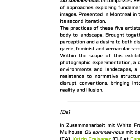
Où sommes-nous
encompasses 22 
of approaches exploring fundament
images. Presented in Montreal in
its second iteration.
The practices of these five artist
body to landscape. Brought toget
perception and a desire to both d
garde, feminist and vernacular str
Within the scope of this exhib
photographic experimentation, a d
environments and landscapes, a t
resistance to normative structu
disrupt conventions, bringing in
reality and illusion.
[De]
In Zusammenarbeit mit White Fra
Mulhouse
Où sommes-nous
mit de
(CA),
Katrin Freisager
(CH) et
Cap