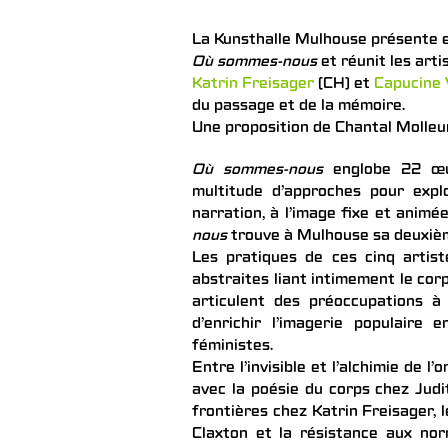
La Kunsthalle Mulhouse présente 
Où sommes-nous
et réunit les art
Katrin Freisager
(CH) et
Capucine
du passage et de la mémoire.
Une proposition de Chantal Molleu
Où sommes-nous
englobe 22 œuv
multitude d’approches pour expl
narration, à l’image fixe et ani
nous
trouve à Mulhouse sa deuxièm
Les pratiques de ces cinq artist
abstraites liant intimement le corp
articulent des préoccupations à 
d’enrichir l’imagerie populaire 
féministes.
Entre l’invisible et l’alchimie de 
avec la poésie du corps chez Judi
frontières chez Katrin Freisager, 
Claxton et la résistance aux nor