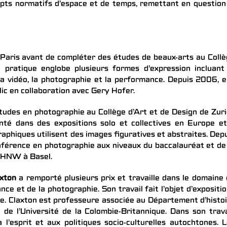
pts normatifs d’espace et de temps, remettant en question
Paris avant de compléter des études de beaux-arts au Coll
 pratique englobe plusieurs formes d’expression incluant
, la vidéo, la photographie et la performance. Depuis 2006, e
ic en collaboration avec Gery Hofer.
udes en photographie au Collège d’Art et de Design de Zur
nté dans des expositions solo et collectives en Europe e
raphiques utilisent des images figuratives et abstraites. Dep
férence en photographie aux niveaux du baccalauréat et de
 FHNW à Basel.
xton
a remporté plusieurs prix et travaille dans le domaine
nce et de la photographie. Son travail fait l’objet d’expositi
de. Claxton est professeure associée au Département d’histo
ie de l’Université de la Colombie-Britannique. Dans son trava
 l’esprit et aux politiques socio-culturelles autochtones. 