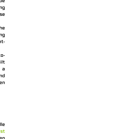
de
ing
use
the
ing
nt-
o-
ilt
d a
nd
en
le
est
den