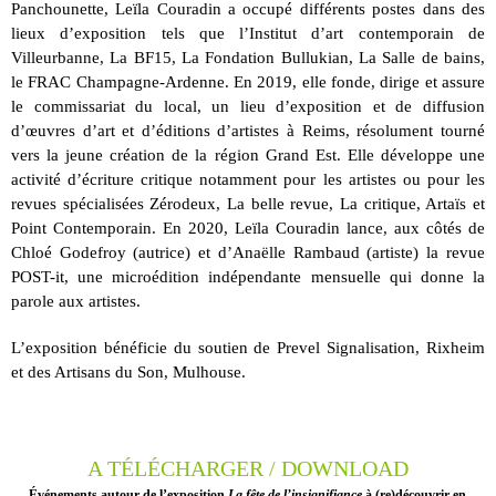
Panchounette, Leïla Couradin a occupé différents postes dans des
lieux d’exposition tels que l’Institut d’art contemporain de
Villeurbanne, La BF15, La Fondation Bullukian, La Salle de bains,
le FRAC Champagne-Ardenne. En 2019, elle fonde, dirige et assure
le commissariat du local, un lieu d’exposition et de diffusion
d’œuvres d’art et d’éditions d’artistes à Reims, résolument tourné
vers la jeune création de la région Grand Est. Elle développe une
activité d’écriture critique notamment pour les artistes ou pour les
revues spécialisées Zérodeux, La belle revue, La critique, Artaïs et
Point Contemporain. En 2020, Leïla Couradin lance, aux côtés de
Chloé Godefroy (autrice) et d’Anaëlle Rambaud (artiste) la revue
POST-it, une microédition indépendante mensuelle qui donne la
parole aux artistes.
L’exposition bénéficie du soutien de Prevel Signalisation, Rixheim
et des Artisans du Son, Mulhouse.
A TÉLÉCHARGER / DOWNLOAD
Événements autour de l’exposition
La fête de l’insignifiance
à (re)découvrir en