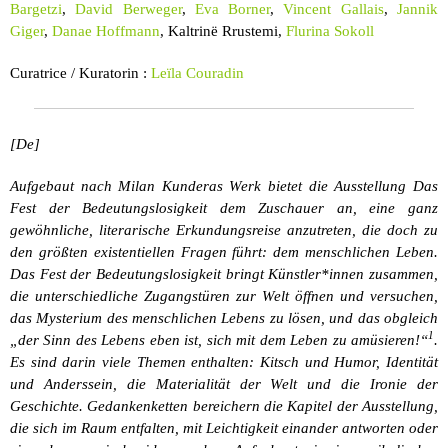
Bargetzi
,
David Berweger
,
Eva Borner
,
Vincent Gallais
,
Jannik
Giger
,
Danae Hoffmann
, Kaltrinë Rrustemi,
Flurina Sokoll
Curatrice / Kuratorin :
Leïla Couradin
[De]
Aufgebaut nach Milan Kunderas Werk bietet die Ausstellung Das
Fest der Bedeutungslosigkeit dem Zuschauer an, eine ganz
gewöhnliche, literarische Erkundungsreise anzutreten, die doch zu
den größten existentiellen Fragen führt: dem menschlichen Leben.
Das Fest der Bedeutungslosigkeit bringt Künstler*innen zusammen,
die unterschiedliche Zugangstüren zur Welt öffnen und versuchen,
das Mysterium des menschlichen Lebens zu lösen, und das obgleich
1
„der Sinn des Lebens eben ist, sich mit dem Leben zu amüsieren!“
.
Es sind darin viele Themen enthalten: Kitsch und Humor, Identität
und Anderssein, die Materialität der Welt und die Ironie der
Geschichte. Gedankenketten bereichern die Kapitel der Ausstellung,
die sich im Raum entfalten, mit Leichtigkeit einander antworten oder